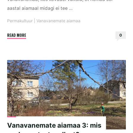
aastal aiamaal midagi ei tee …
Permakultuur
|
Vanavanemate aiamaa
"Vanavanemate
READ MORE
0
aiamaa
4:
kõik
kasvab"
Vanavanemate aiamaa 3: mis