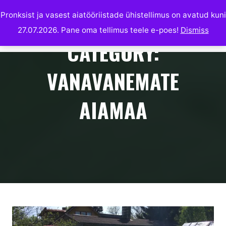
Skip
Pronksist ja vasest aiatööriistade ühistellimus on avatud kuni
to
27.07.2026. Pane oma tellimus teele e-poes!
Dismiss
MARIANI PERMAKULTUUR
content
CATEGORY:
VANAVANEMATE
AIAMAA
Home
Archive for category "Vanavanemate aiamaa"