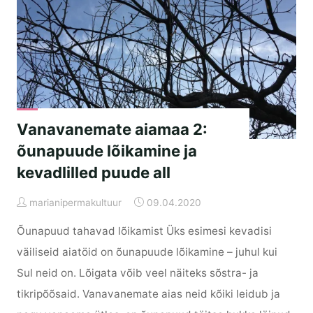
mustast
mullast?"
Vanavanemate aiamaa 2:
õunapuude lõikamine ja
kevadlilled puude all
marianipermakultuur
09.04.2020
Õunapuud tahavad lõikamist Üks esimesi kevadisi
väiliseid aiatöid on õunapuude lõikamine – juhul kui
Sul neid on. Lõigata võib veel näiteks sõstra- ja
tikripõõsaid. Vanavanemate aias neid kõiki leidub ja