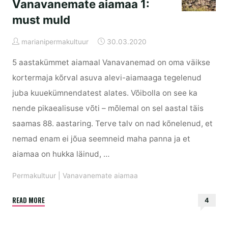
Vanavanemate aiamaa 1:
must muld
marianipermakultuur
30.03.2020
5 aastakümmet aiamaal Vanavanemad on oma väikse
kortermaja kõrval asuva alevi-aiamaaga tegelenud
juba kuuekümnendatest alates. Võibolla on see ka
nende pikaealisuse võti – mõlemal on sel aastal täis
saamas 88. aastaring. Terve talv on nad kõnelenud, et
nemad enam ei jõua seemneid maha panna ja et
aiamaa on hukka läinud, …
Permakultuur
|
Vanavanemate aiamaa
"Vanavanemate
READ MORE
4
aiamaa
1: