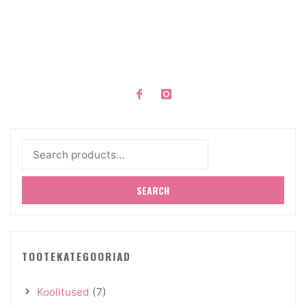
must
muld"
Search
for:
SEARCH
TOOTEKATEGOORIAD
Koolitused
(7)