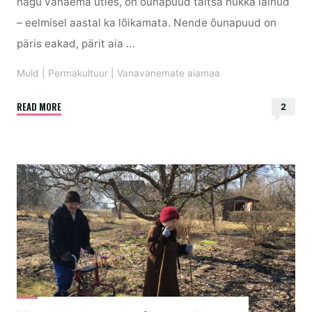
nagu vanaema ütles, on õunapuud täitsa hukka läinud
– eelmisel aastal ka lõikamata. Nende õunapuud on
päris eakad, pärit aia …
Muld
|
Permakultuur
|
Vanavanemate aiamaa
"Vanavanemate
READ MORE
2
aiamaa
2:
õunapuude
lõikamine
ja
kevadlilled
puude
all"