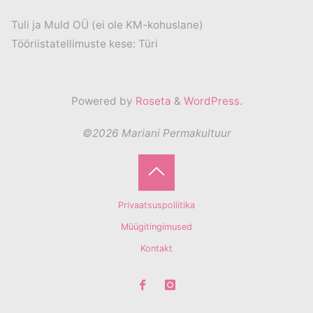
Tuli ja Muld OÜ (ei ole KM-kohuslane)
Tööriistatellimuste kese: Türi
Powered by
Roseta
&
WordPress
.
©2026 Mariani Permakultuur
Back
Privaatsuspoliitika
to
Müügitingimused
Kontakt
Top