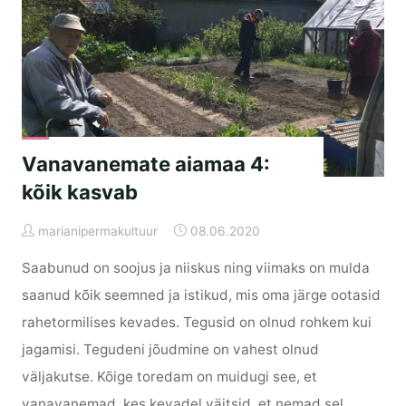
Vanavanemate aiamaa 4:
kõik kasvab
marianipermakultuur
08.06.2020
Saabunud on soojus ja niiskus ning viimaks on mulda
saanud kõik seemned ja istikud, mis oma järge ootasid
rahetormilises kevades. Tegusid on olnud rohkem kui
jagamisi. Tegudeni jõudmine on vahest olnud
väljakutse. Kõige toredam on muidugi see, et
vanavanemad, kes kevadel väitsid, et nemad sel