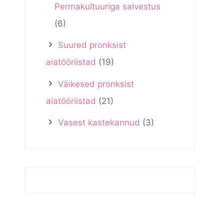
Permakultuuriga salvestus
(6)
Suured pronksist
aiatööriistad
(19)
Väikesed pronksist
aiatööriistad
(21)
Vasest kastekannud
(3)