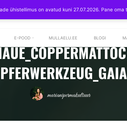
stade ühistellimus on avatud kuni 27.07.2026. Pane oma 
MARIANI PERMAKULTUUR
TUZA
E-POOD
MULLAELU.EE
BLOGI
M
HAUE_COPPERMATTOC
PFERWERKZEUG_GAIA
marianipermakultuur
õblas "TUZA"
TUZA Kupferhaue_CopperMattock_pkskupfe