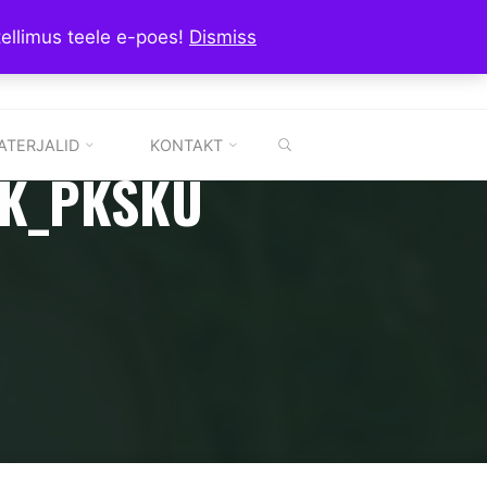
tellimus teele e-poes!
Dismiss
SEARCH
ATERJALID
KONTAKT
K_PKSKU
rwerkzeug_Gaia